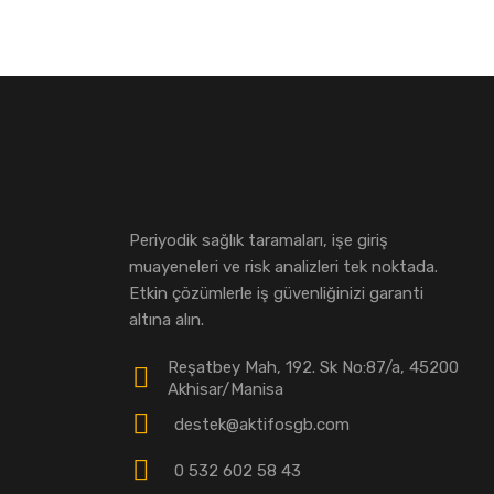
Periyodik sağlık taramaları, işe giriş
muayeneleri ve risk analizleri tek noktada.
Etkin çözümlerle iş güvenliğinizi garanti
altına alın.
Reşatbey Mah, 192. Sk No:87/a, 45200
Akhisar/Manisa
destek@aktifosgb.com
0 532 602 58 43