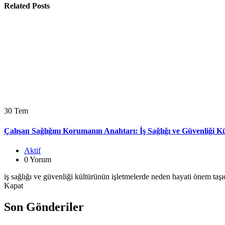
gezinmesi
Related Posts
30
Tem
Çalışan Sağlığını Korumanın Anahtarı: İş Sağlığı ve Güvenliği K
Aktif
0 Yorum
iş sağlığı ve güvenliği kültürünün işletmelerde neden hayati önem taşıdığ
Kapat
Son Gönderiler