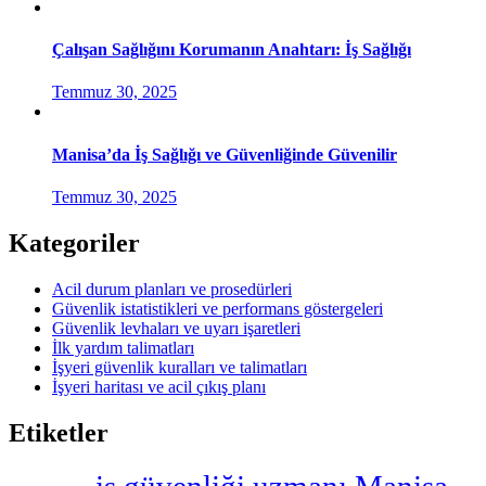
Çalışan Sağlığını Korumanın Anahtarı: İş Sağlığı
Temmuz 30, 2025
Manisa’da İş Sağlığı ve Güvenliğinde Güvenilir
Temmuz 30, 2025
Kategoriler
Acil durum planları ve prosedürleri
Güvenlik istatistikleri ve performans göstergeleri
Güvenlik levhaları ve uyarı işaretleri
İlk yardım talimatları
İşyeri güvenlik kuralları ve talimatları
İşyeri haritası ve acil çıkış planı
Etiketler