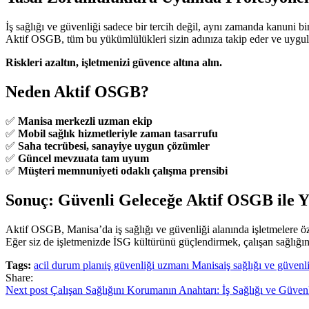
İş sağlığı ve güvenliği sadece bir tercih değil, aynı zamanda kanuni bi
Aktif OSGB, tüm bu yükümlülükleri sizin adınıza takip eder ve uygu
Riskleri azaltın, işletmenizi güvence altına alın.
Neden Aktif OSGB?
✅
Manisa merkezli uzman ekip
✅
Mobil sağlık hizmetleriyle zaman tasarrufu
✅
Saha tecrübesi, sanayiye uygun çözümler
✅
Güncel mevzuata tam uyum
✅
Müşteri memnuniyeti odaklı çalışma prensibi
Sonuç: Güvenli Geleceğe Aktif OSGB ile 
Aktif OSGB, Manisa’da iş sağlığı ve güvenliği alanında işletmelere öz
Eğer siz de işletmenizde İSG kültürünü güçlendirmek, çalışan sağlığın
Tags:
acil durum planı
iş güvenliği uzmanı Manisa
iş sağlığı ve güvenl
Share:
Yazı
Next post
Çalışan Sağlığını Korumanın Anahtarı: İş Sağlığı ve Güvenl