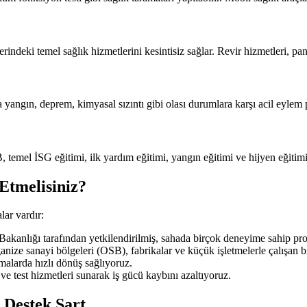
yerindeki temel sağlık hizmetlerini kesintisiz sağlar. Revir hizmetleri, p
ıca yangın, deprem, kimyasal sızıntı gibi olası durumlara karşı acil eylem 
 temel İSG eğitimi, ilk yardım eğitimi, yangın eğitimi ve hijyen eğitimi 
Etmelisiniz?
ar vardır:
anlığı tarafından yetkilendirilmiş, sahada birçok deneyime sahip prof
nize sanayi bölgeleri (OSB), fabrikalar ve küçük işletmelerle çalışan bi
amalarda hızlı dönüş sağlıyoruz.
ve test hizmetleri sunarak iş gücü kaybını azaltıyoruz.
 Destek Şart