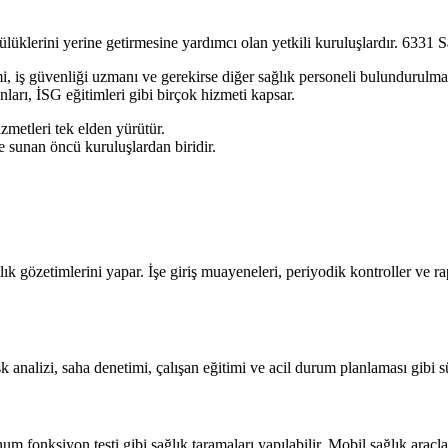
üklerini yerine getirmesine yardımcı olan yetkili kuruluşlardır. 6331 S
imi, iş güvenliği uzmanı ve gerekirse diğer sağlık personeli bulundurulma
nları, İSG eğitimleri gibi birçok hizmeti kapsar.
metleri tek elden yürütür.
de sunan öncü kuruluşlardan biridir.
ık gözetimlerini yapar. İşe giriş muayeneleri, periyodik kontroller ve 
isk analizi, saha denetimi, çalışan eğitimi ve acil durum planlaması gibi
 fonksiyon testi gibi sağlık taramaları yapılabilir. Mobil sağlık araçla