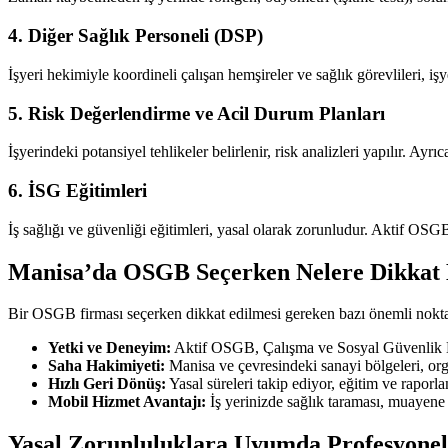
4.
Diğer Sağlık Personeli (DSP)
İşyeri hekimiyle koordineli çalışan hemşireler ve sağlık görevlileri, iş
5.
Risk Değerlendirme ve Acil Durum Planları
İşyerindeki potansiyel tehlikeler belirlenir, risk analizleri yapılır. Ayr
6.
İSG Eğitimleri
İş sağlığı ve güvenliği eğitimleri, yasal olarak zorunludur. Aktif OSGB,
Manisa’da OSGB Seçerken Nelere Dikkat 
Bir OSGB firması seçerken dikkat edilmesi gereken bazı önemli noktal
Yetki ve Deneyim:
Aktif OSGB, Çalışma ve Sosyal Güvenlik Bak
Saha Hakimiyeti:
Manisa ve çevresindeki sanayi bölgeleri, orga
Hızlı Geri Dönüş:
Yasal süreleri takip ediyor, eğitim ve raporl
Mobil Hizmet Avantajı:
İş yerinizde sağlık taraması, muayene 
Yasal Zorunluluklara Uyumda Profesyonel