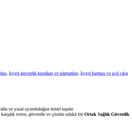
ları
,
İşyeri güvenlik kuralları ve talimatları
,
İşyeri haritası ve acil çıkış
oralin ve yasal uyumluluğun temel taşıdır.
a karşılık veren, güvenilir ve çözüm odaklı bir
Ortak Sağlık Güvenlik