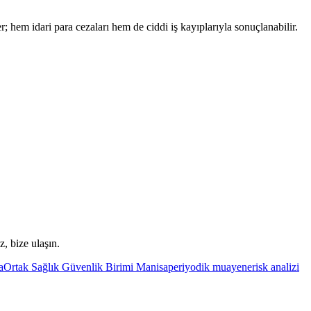
r; hem idari para cezaları hem de ciddi iş kayıplarıyla sonuçlanabilir.
, bize ulaşın.
a
Ortak Sağlık Güvenlik Birimi Manisa
periyodik muayene
risk analizi