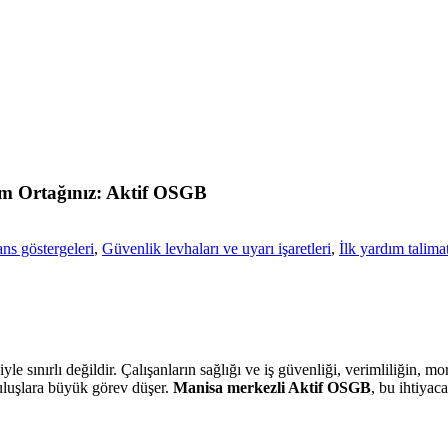
üm Ortağınız: Aktif OSGB
ans göstergeleri
,
Güvenlik levhaları ve uyarı işaretleri
,
İlk yardım talimat
le sınırlı değildir. Çalışanların sağlığı ve iş güvenliği, verimliliğin, m
ruluşlara büyük görev düşer.
Manisa merkezli Aktif OSGB
, bu ihtiyac