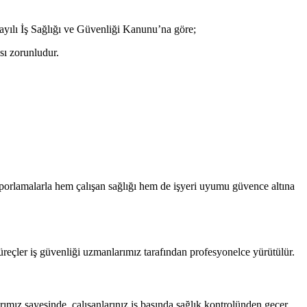
ayılı İş Sağlığı ve Güvenliği Kanunu’na göre;
sı zorunludur.
raporlamalarla hem çalışan sağlığı hem de işyeri uyumu güvence altına
 süreçler iş güvenliği uzmanlarımız tarafından profesyonelce yürütülür.
rımız sayesinde, çalışanlarınız iş başında sağlık kontrolünden geçer.