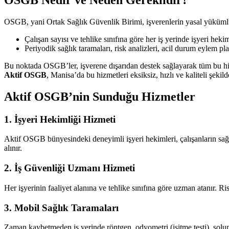
OSGB Nedir ve Neden Gereklidir?
OSGB, yani Ortak Sağlık Güvenlik Birimi, işverenlerin yasal yükümlül
Çalışan sayısı ve tehlike sınıfına göre her iş yerinde işyeri hek
Periyodik sağlık taramaları, risk analizleri, acil durum eylem pla
Bu noktada OSGB’ler, işverene dışarıdan destek sağlayarak tüm bu hiz
Aktif OSGB
, Manisa’da bu hizmetleri eksiksiz, hızlı ve kaliteli şekil
Aktif OSGB’nin Sunduğu Hizmetler
1.
İşyeri Hekimliği Hizmeti
Aktif OSGB bünyesindeki deneyimli işyeri hekimleri, çalışanların sağl
alınır.
2.
İş Güvenliği Uzmanı Hizmeti
Her işyerinin faaliyet alanına ve tehlike sınıfına göre uzman atanır. R
3.
Mobil Sağlık Taramaları
Zaman kaybetmeden iş yerinde röntgen, odyometri (işitme testi), solunum