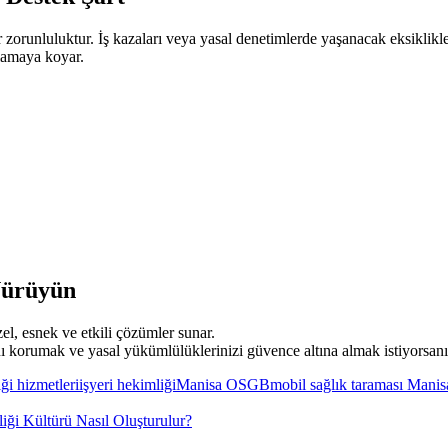
r zorunluluktur. İş kazaları veya yasal denetimlerde yaşanacak eksiklikle
lamaya koyar.
Yürüyün
el, esnek ve etkili çözümler sunar.
ı korumak ve yasal yükümlülüklerinizi güvence altına almak istiyorsanız
iği hizmetleri
işyeri hekimliği
Manisa OSGB
mobil sağlık taraması Manis
iği Kültürü Nasıl Oluşturulur?