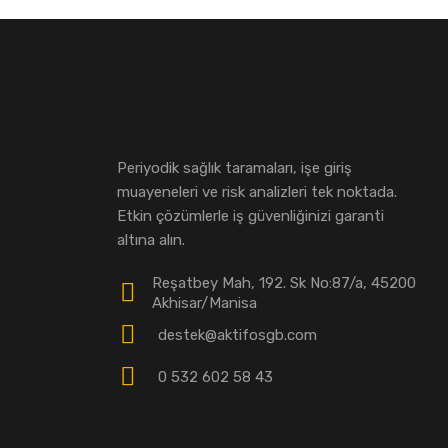
Periyodik sağlık taramaları, işe giriş
muayeneleri ve risk analizleri tek noktada.
Etkin çözümlerle iş güvenliğinizi garanti
altına alın.
Reşatbey Mah, 192. Sk No:87/a, 45200
Akhisar/Manisa
destek@aktifosgb.com
0 532 602 58 43