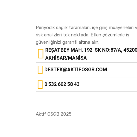
Periyodik sağlık taramaları, işe giriş muayeneleri 
risk analizleri tek noktada. Etkin çözümlerle iş
güvenliğinizi garanti altına alın.
REŞATBEY MAH, 192. SK NO:87/A, 4520
AKHISAR/MANISA
DESTEK@AKTIFOSGB.COM
0 532 602 58 43
Aktif OSGB 2025