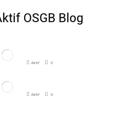
Aktif OSGB Blog
Çalışan Sağlığını Korumanın
Anahtarı: İş ...
Aktif
0
Manisa’da İş Sağlığı ve
Güvenliğinde ...
Aktif
0