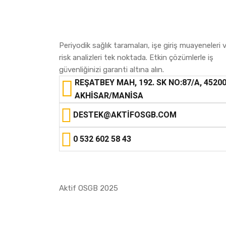
Periyodik sağlık taramaları, işe giriş muayeneleri 
risk analizleri tek noktada. Etkin çözümlerle iş
güvenliğinizi garanti altına alın.
REŞATBEY MAH, 192. SK NO:87/A, 4520
AKHISAR/MANISA
DESTEK@AKTIFOSGB.COM
0 532 602 58 43
Aktif OSGB 2025