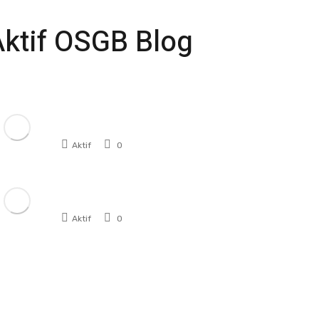
Aktif OSGB Blog
Çalışan Sağlığını Korumanın
Anahtarı: İş ...
Aktif
0
Manisa’da İş Sağlığı ve
Güvenliğinde ...
Aktif
0